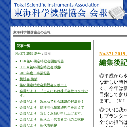
東海科学機器協会の会報
記事一覧
No.371 201
No.371 2019 夏号
：目次
編集後
TKK第66回定時総会開催報告
ＴＫＫ第66回定時総会 挨拶
2018年度 事業報告
◎平成から
懇親会 挨拶
な新しい時
第66回定時総会懇親会レポート
く、今年は
会員だより 『こんにちは株式会社コクゴで
目指して参
す』
ます。（K.I
会員だより Scienceで社会課題の解決を！
会員だより 島津理化創業50周年を迎えて
◎ついに我
会員だより 宜しくお願い申し上げます。
しプランタ
会員だより 新入会・代表者交代のご挨拶
全ての担当
会員だより 新代表挨拶