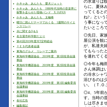
の水遣りは
かきゃあ あんたも 愛犬ジェット
らに、夏休
かきゃあ あんたも 1980年代当時の音楽界に
ってくると
衝撃を走らせた怪物バンド X JAPAN
ね?」とい
かきゃあ あんたも 太極拳
う事になっ
曜日に因んだテーマでおくる 1週間のサイエ
ンスリレー
たいところで
水に関するQ＆A
◎先日、家
名古屋市科学館だより
屋公演を観
第41回2019年度JET定時総会
が、私達夫
ＹＥＳ代表者会議
てもらった
東海のグルメ リレーでご案内
を連れてくる
東海科学機器協会 2019年度 第1回役員会議
事録
◎今年も梅
東海科学機器協会 2019年度 第2回役員会議
さん体調は
事録
の冷水シャ
東海科学機器協会 2019年度 第3回役員会議
事録
浴びるのは
東海科学機器協会 2019年度 第1回 編集委員
い。（Ｔ.Ｏ.
会議事録
東海科学機器協会 2019年度 第1回 編集委員
◎4、5年
会議事録
す。当時の
各社広告
しは尽きま
編集後記