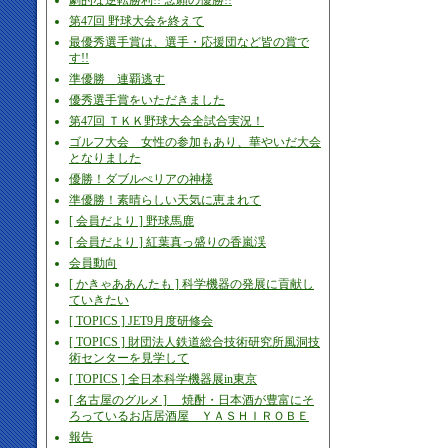
劇的な逆転勝利!! 念願の優勝!!
第47回 野球大会を終えて
最優秀選手賞は、選手・応援団など皆の賞で
す!!
準優勝 連覇逃す
優秀選手賞をいただきました
第47回 ＴＫＫ野球大会全試合実況！
ゴルフ大会 女性の参加もあり、華やいだ大会
となりました
優勝！ダブルぺリアの神様
準優勝！素晴らしい天気に恵まれて
[ 会員だより ] 野球馬鹿
[ 会員だより ] 紅葉真っ盛りの香嵐渓
会員動向
[ かきゃああんたも ] 科学機器の発展に貢献し
ていきたい
[ TOPICS ] JET9月度研修会
[ TOPICS ] 財団法人鉄道総合技術研究所風洞技
術センターを見学して
[ TOPICS ] 全日本科学機器展in東京
[ 名古屋のグルメ ] 焼酎・日本酒が豊富にそ
ろっているお店居酒屋 ＹＡＳＨＩＲＯＢＥ
報告