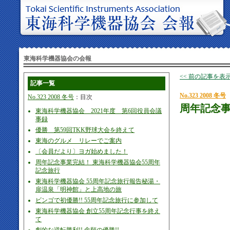
東海科学機器協会の会報
<< 前の記事を表
記事一覧
No.323 2008 冬号
No.323 2008 冬号
：目次
周年記念事
東海科学機器協会 2021年度 第6回役員会議
事録
優勝 第59回TKK野球大会を終えて
東海のグルメ リレーでご案内
〔会員だより〕ヨガ始めました！
周年記念事業完結！ 東海科学機器協会55周年
記念旅行
東海科学機器協会 55周年記念旅行報告秘湯・
扉温泉「明神館」と上高地の旅
ビンゴで初優勝!! 55周年記念旅行に参加して
東海科学機器協会 創立55周年記念行事を終え
て